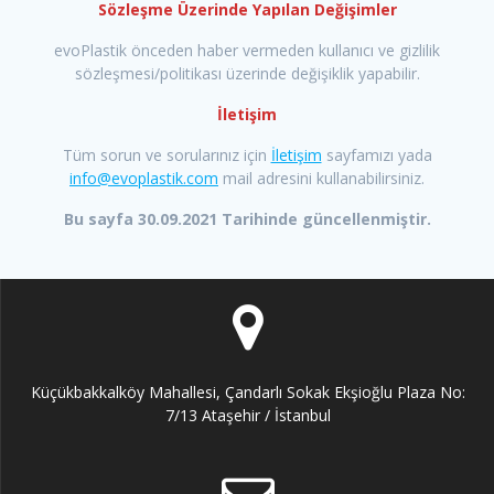
Sözleşme Üzerinde Yapılan Değişimler
evoPlastik önceden haber vermeden kullanıcı ve gizlilik
sözleşmesi/politikası üzerinde değişiklik yapabilir.
İletişim
Tüm sorun ve sorularınız için
İletişim
sayfamızı yada
info@evoplastik.com
mail adresini kullanabilirsiniz.
Bu sayfa 30.09.2021 Tarihinde güncellenmiştir.
Küçükbakkalköy Mahallesi, Çandarlı Sokak Ekşioğlu Plaza No:
7/13 Ataşehir / İstanbul