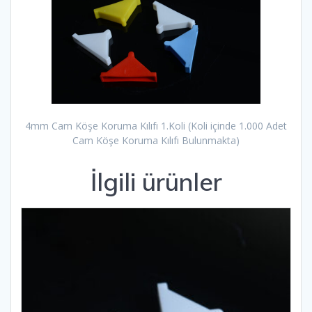
4mm Cam Köşe Koruma Kılıfı 1.Koli (Koli içinde 1.000 Adet
Cam Köşe Koruma Kılıfı Bulunmakta)
İlgili ürünler