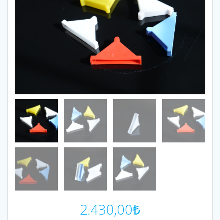
2.430,00
₺