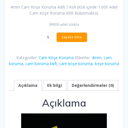
4mm Cam Köşe Koruma Kılıfı 1.Koli (Koli içinde 1.000 Adet
Cam Köşe Koruma Kılıfı Bulunmakta)
99926 adet stokta
4mm
Sepete Ekle
Cam
Köşe
Koruma
Kategoriler:
Cam Köşe Koruma
Etiketler:
4mm
,
cam
Kılıfı
koruma
,
cam koruma kılıfı
,
cam köşe koruma
,
köşe koruma
(1.000
Adet)
adet
Açıklama
Ek bilgi
Değerlendirmeler (0)
Açıklama